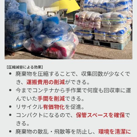
【圧縮減容による効果】
廃棄物を圧縮することで、収集回数が少なくで
き、
運搬費用の削減
ができる。
今までコンテナから手作業で何度も回収車に運
んでいた
手間を削減
できる。
リサイクル
有価物化
を促進。
コンパクトになるので、
保管スペースを確保
で
きる。
廃棄物の散乱・飛散等を防止し、
環境を清潔に