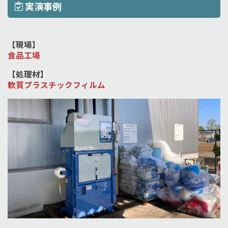
実演事例
【現場】
食品工場
【処理材】
軟質プラスチックフィルム